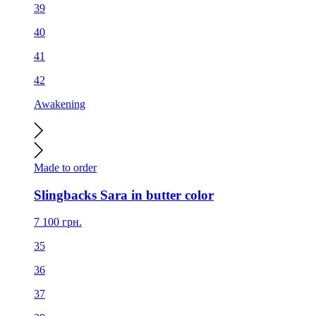
39
40
41
42
Awakening
Made to order
Slingbacks Sara in butter color
7 100
грн.
35
36
37