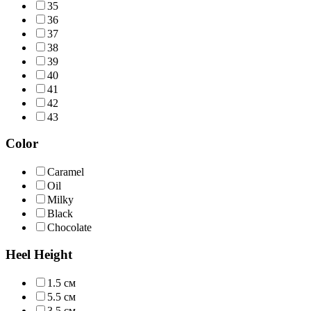
35
36
37
38
39
40
41
42
43
Color
Caramel
Oil
Milky
Black
Chocolate
Heel Height
1.5 см
5.5 см
3.5 см