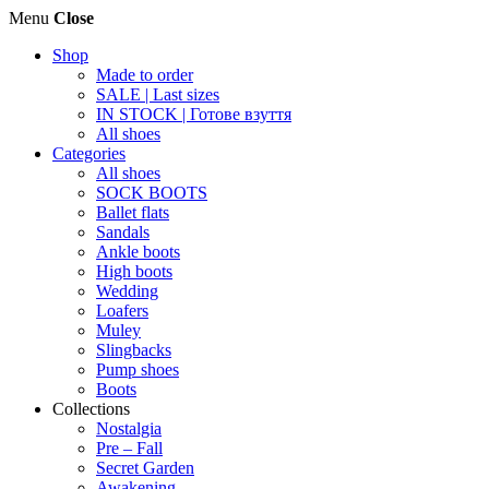
Menu
Close
Shop
Made to order
SALE | Last sizes
IN STOCK | Готове взуття
All shoes
Categories
All shoes
SOCK BOOTS
Ballet flats
Sandals
Ankle boots
High boots
Wedding
Loafers
Muley
Slingbacks
Pump shoes
Boots
Collections
Nostalgia
Pre – Fall
Secret Garden
Awakening