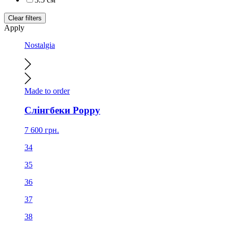
Clear filters
Apply
Nostalgia
Made to order
Слінгбеки Poppy
7 600
грн.
34
35
36
37
38