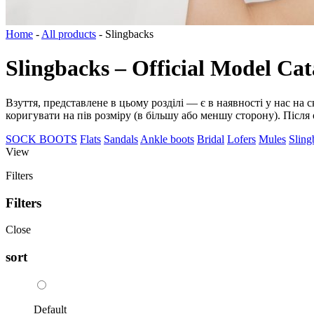
Home
-
All products
-
Slingbacks
Slingbacks – Official Model Cat
Взуття, представлене в цьому розділі — є в наявності у нас на
коригувати на пів розміру (в більшу або меншу сторону). Після
SOCK BOOTS
Flats
Sandals
Ankle boots
Bridal
Lofers
Mules
Sling
View
Filters
Filters
Close
sort
Default