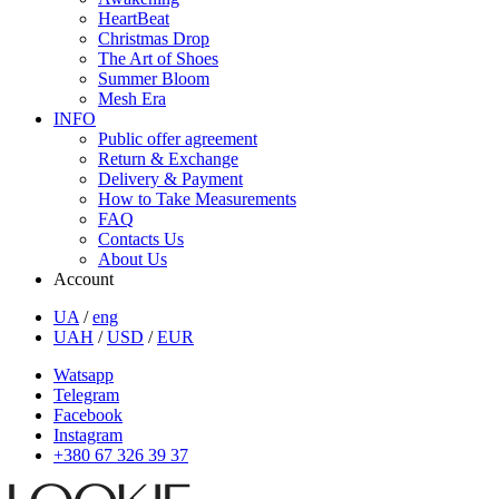
HeartBeat
Christmas Drop
The Art of Shoes
Summer Bloom
Mesh Era
INFO
Public offer agreement
Return & Exchange
Delivery & Payment
How to Take Measurements
FAQ
Contacts Us
About Us
Account
UA
/
eng
UAH
/
USD
/
EUR
Watsapp
Telegram
Facebook
Instagram
+380 67 326 39 37