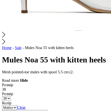
Home
-
Sale
-
Mules Noa 55 with kitten heels
Mules Noa 55 with kitten heels
Mesh pointed-toe mules with spool 5.5 cm (2.
Read more
Hide
Розмір
38
Розмір
Колір
Clear