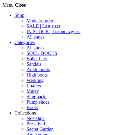
Menu
Close
Shop
Made to order
SALE | Last sizes
IN STOCK | Готове взуття
All shoes
Categories
All shoes
SOCK BOOTS
Ballet flats
Sandals
Ankle boots
High boots
Wedding
Loafers
Muley
Slingbacks
Pump shoes
Boots
Collections
Nostalgia
Pre – Fall
Secret Garden
Awakening