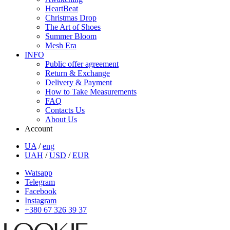
HeartBeat
Christmas Drop
The Art of Shoes
Summer Bloom
Mesh Era
INFO
Public offer agreement
Return & Exchange
Delivery & Payment
How to Take Measurements
FAQ
Contacts Us
About Us
Account
UA
/
eng
UAH
/
USD
/
EUR
Watsapp
Telegram
Facebook
Instagram
+380 67 326 39 37